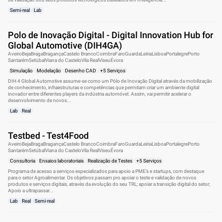
Semi-real
Lab
Polo de Inovação Digital - Digital Innovation Hub for
Global Automotive (DIH4GA)
Aveiro
Beja
Braga
Bragança
Castelo Branco
Coimbra
Faro
Guarda
Leiria
Lisboa
Portalegre
Porto
Santarém
Setúbal
Viana do Castelo
Vila Real
Viseu
Évora
Simulação
Modelação
Desenho CAD
+5 Serviços
DIH 4 Global Automotive assume-se como um Pólo de Inovação Digital através da mobilização
de conhecimento, infraestruturas e competências que permitam criar um ambiente digital
inovador entre diferentes players da indústria automóvel. Assim, vai permitir acelerar o
desenvolvimento de novos...
Lab
Real
Testbed - Test4Food
Aveiro
Beja
Braga
Bragança
Castelo Branco
Coimbra
Faro
Guarda
Leiria
Lisboa
Portalegre
Porto
Santarém
Setúbal
Viana do Castelo
Vila Real
Viseu
Évora
Consultoria
Ensaios laboratoriais
Realização de Testes
+5 Serviços
Programa de acesso a serviços especializados para apoio a PME’s e startups, com destaque
para o setor Agroalimentar. Os objetivos passam pro apoiar o teste e validação de novos
produtos e serviços digitais, através da evolução do seu TRL; apoiar a transição digital do setor;
Apoio a ultrapassar...
Lab
Real
Semi-real