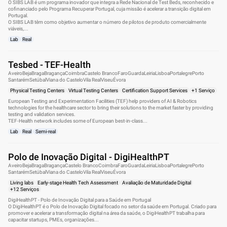
O SIBS LAB é um programa inovador que integra a Rede Nacional de Test Beds, reconhecido e
cofinanciado pelo Programa Recuperar Portugal, cuja missão é acelerar a transição digital em
Portugal.
O SIBS LAB têm como objetivo aumentar o número de pilotos de produto comercialmente
viáveis,...
Lab
Real
Tesbed - TEF-Health
Aveiro
Beja
Braga
Bragança
Coimbra
Castelo Branco
Faro
Guarda
Leiria
Lisboa
Portalegre
Porto
Santarém
Setúbal
Viana do Castelo
Vila Real
Viseu
Évora
Physical Testing Centers
Virtual Testing Centers
Certification Support Services
+1 Serviço
European Testing and Experimentation Facilities (TEF) help providers of AI & Robotics
technologies for the healthcare sector to bring their solutions to the market faster by providing
testing and validation services.
TEF-Health network includes some of European best-in-class...
Lab
Real
Semi-real
Polo de Inovação Digital - DigiHealthPT
Aveiro
Beja
Braga
Bragança
Castelo Branco
Coimbra
Faro
Guarda
Leiria
Lisboa
Portalegre
Porto
Santarém
Setúbal
Viana do Castelo
Vila Real
Viseu
Évora
Living labs
Early-stage Health Tech Assessment
Avaliação de Maturidade Digital
+12 Serviços
DigiHealthPT - Polo de Inovação Digital para a Saúde em Portugal
O DigiHealthPT é o Polo de Inovação Digital focado no setor da saúde em Portugal. Criado para
promover e acelerar a transformação digital na área da saúde, o DigiHealthPT trabalha para
capacitar startups, PMEs, organizações...