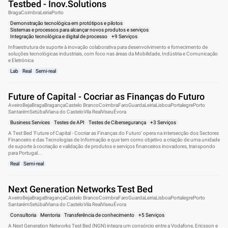
Testbed - Inov.Solutions
Braga
Coimbra
Leiria
Porto
Demonstração tecnológica em protótipos e pilotos
Sistemas e processos para alcançar novos produtos e serviços
Integração tecnológica e digital de processo
+9 Serviços
Infraestrutura de suporte à inovação colaborativa para desenvolvimento e fornecimento de
soluções tecnológicas industriais, com foco nas áreas da Mobilidade, Indústria e Comunicação
e Eletrónica
Lab
Real
Semi-real
Future of Capital - Cocriar as Finanças do Futuro
Aveiro
Beja
Braga
Bragança
Castelo Branco
Coimbra
Faro
Guarda
Leiria
Lisboa
Portalegre
Porto
Santarém
Setúbal
Viana do Castelo
Vila Real
Viseu
Évora
Business Services
Testes de API
Testes de Cibersegurança
+3 Serviços
A Test Bed ‘Future of Capital - Cocriar as Finanças do Futuro’ opera na intersecção dos Sectores
Financeiro e das Tecnologias de Informação e que tem como objetivo a criação de uma unidade
de suporte à cocriação e validação de produtos e serviços financeiros inovadores, transpondo
para Portugal...
Real
Semi-real
Next Generation Networks Test Bed
Aveiro
Beja
Braga
Bragança
Castelo Branco
Coimbra
Faro
Guarda
Leiria
Lisboa
Portalegre
Porto
Santarém
Setúbal
Viana do Castelo
Vila Real
Viseu
Évora
Consultoria
Mentoria
Transferência de conhecimento
+5 Serviços
A Next Generation Networks Test Bed (NGN) integra um consórcio entre a Vodafone, Ericsson e