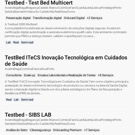
Testbed - Test Bed Multicert
Aveiro
Beja
Braga
Bragança
Castelo Branco
Coimbra
Faro
Guarda
Leiria
Lisboa
Portalegre
Porto
Setúbal
Santarém
Viana do Castelo
Vila Real
Viseu
Évora
Preservação digital
Transformação digital
Onboard Digital
+2 Serviços
A Testbed SIBS Multicert
é uma plataforma dedicada ao desenvolvimento de soluções digitais seguras, focada em
certificação digital, autenticação e assinatura eletrónica qualifi cada. Este ambiente controlado
permite que PMEs e startups testem, validem e aperfeiçoem os seus...
Lab
Real
Semi-real
TestBed ITeCS Inovação Tecnológica em Cuidados
de Saúde
Aveiro
Braga
Coimbra
Faro
Lisboa
Porto
Consultoria
Scale-up
Ensaios Laboratoriais e Realização de Testes
+8 Serviços
A TestBed ITeCS Inovação Tecnológica em Cuidados de Saúde Tem como objetivo principal a
aceleração do desenvolvimento tecnológico de produtos ou serviços na área da Saúde Digital,
sendo a transição digital na Saúde um dos pilares estratégicos do Plano de Recuperação e
Resiliência (PRR) de âmbito...
Real
Lab
Semi-real
Testbed - SIBS LAB
Aveiro
Beja
Braga
Bragança
Castelo Branco
Coimbra
Faro
Guarda
Leiria
Lisboa
Portalegre
Porto
Santarém
Setúbal
Viana do Castelo
Vila Real
Viseu
Évora
Análise do Setor
Cibersegurança
Onboarding Premium
+7 Serviços