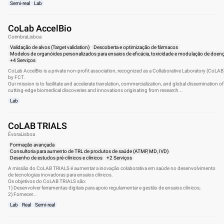
Semi-real
Lab
CoLab AccelBio
Coimbra
Lisboa
Validação de alvos (Target validation)
Descoberta e optimização de fármacos
Modelos de organóides personalizados para ensaios de eficácia, toxicidade e modulação de doen
+4 Serviços
CoLab AccelBio is a private non-profit association, recognized as a Collaborative Laboratory (CoLAB
by FCT.
Our mission is to facilitate and accelerate translation, commercialization, and global dissemination of
cutting-edge biomedical discoveries and innovations originating from research...
Lab
CoLAB TRIALS
Évora
Lisboa
Formação avançada
Consultoria para aumento de TRL de produtos de saúde (ATMP, MD, IVD)
Desenho de estudos pré-clínicos e clínicos
+2 Serviços
A missão do CoLAB TRIALS é aumentar a inovação colaborativa em saúde no desenvolvimento
de tecnologias inovadoras para ensaios clínicos.
Os objetivos do CoLAB TRIALS são:
1) Desenvolver ferramentas digitais para apoio regulamentar e gestão de ensaios clínicos;
2) Fornecer...
Lab
Real
Semi-real