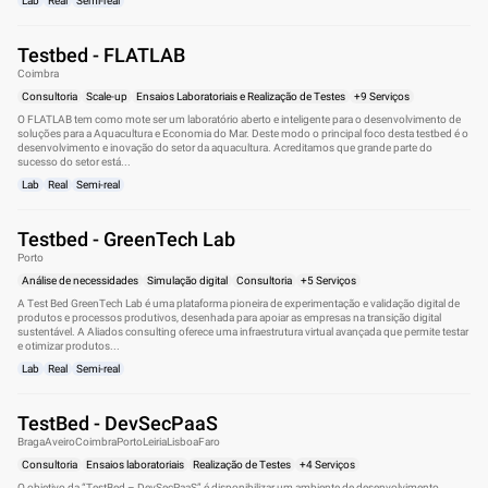
Lab
Real
Semi-real
Testbed - FLATLAB
Coimbra
Consultoria
Scale-up
Ensaios Laboratoriais e Realização de Testes
+9 Serviços
O FLATLAB tem como mote ser um laboratório aberto e inteligente para o desenvolvimento de
soluções para a Aquacultura e Economia do Mar. Deste modo o principal foco desta testbed é o
desenvolvimento e inovação do setor da aquacultura. Acreditamos que grande parte do
sucesso do setor está...
Lab
Real
Semi-real
Testbed - GreenTech Lab
Porto
Análise de necessidades
Simulação digital
Consultoria
+5 Serviços
A Test Bed GreenTech Lab é uma plataforma pioneira de experimentação e validação digital de
produtos e processos produtivos, desenhada para apoiar as empresas na transição digital
sustentável. A Aliados consulting oferece uma infraestrutura virtual avançada que permite testar
e otimizar produtos...
Lab
Real
Semi-real
TestBed - DevSecPaaS
Braga
Aveiro
Coimbra
Porto
Leiria
Lisboa
Faro
Consultoria
Ensaios laboratoriais
Realização de Testes
+4 Serviços
O objetivo da “TestBed – DevSecPaaS” é disponibilizar um ambiente de desenvolvimento