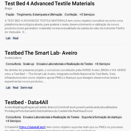
Test Bed 4 Advanced Textile Materials
Braga
Fiação
Tingimento, Estamparia e Ultimação
Confeção
+5 Serviços
A TEST BED 4 ADVANCED TEXTILE MATERIALS tem como objetivo constituir-se como uma
plataforma tecnológica aberta, para acelerar o teste, desenvolvimento e validação de novos
produtos (next-generation materials) na transversalidade da cadeia de valor da Indústria Têxtil e
do Vestuário. O...
Lab
Real
Testbed The Smart Lab- Aveiro
Aveiro
Lisboa
Consultoria
Scale-up
Ensaios Laboratoriais e Realização de Testes
+8 Serviços
No âmbito do presente projeto, o consórcio constituído pela HORSE Aveiro, BRISA e VIA VERDE
criou a Test Bed — The Smart Lab Aveiro, integrada na Rede Nacional de Test Beds. Esta
infraestrutura tem como objetivo apoiar PMEs e Startups que desejem desenvolver, testar e
experimentar novos produtos...
Lab
Real
Semi-real
Testbed - Data4All
Aveiro
Beja
Braga
Bragança
Castelo Branco
Coimbra
Faro
Açores
Guarda
Leiria
Lisboa
Madeira
Portalegre
Porto
Santarém
Setúbal
Viana do Castelo
Vila Real
Viseu
Évora
Consultoria
Ensaios Laboratoriais e Realização de Testes
Suporte à formação de startups
+4 Serviços
O Data4All (
https://data4all.tech
) tem como objetivo suportar start-ups ou PMEs no processo
de validação dos seus produtos tecnológicos baseados em Inteligência...