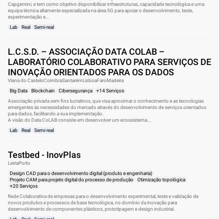
Capgemini, e tem como objetivo disponibilizar infraestruturas, capacidade tecnológica e uma
equipa técnica altamente especializada na área 5G para apoiar o desenvolvimento, teste,
experimentação e...
Lab
Real
Semi-real
L.C.S.D. – ASSOCIAÇÃO DATA COLAB –
LABORATÓRIO COLABORATIVO PARA SERVIÇOS DE
INOVAÇÃO ORIENTADOS PARA OS DADOS
Viana do Castelo
Coimbra
Santarém
Lisboa
Faro
Madeira
Big Data
Blockchain
Cibersegurança
+14 Serviços
Associação privada sem fins lucrativos, que visa aproximar o conhecimento e as tecnologias
emergentes às necessidades do mercado através do desenvolvimento de serviços orientados
para dados, facilitando a sua implementação.​
A visão do Data CoLAB consiste em desenvolver um ecossistema...
Lab
Real
Semi-real
Testbed - InovPlas
Leiria
Porto
Design CAD para o desenvolvimento digital (produto e engenharia)
Projeto CAM para projeto digital do processo de produção
Otimização topológica
+20 Serviços
Rede Colaborativa de empresas para o desenvolvimento experimental, teste e validação de
novos produtos e processos de base tecnológica, no domínio da inovação para
desenvolvimento de componentes plásticos, prototipagem e design industrial.