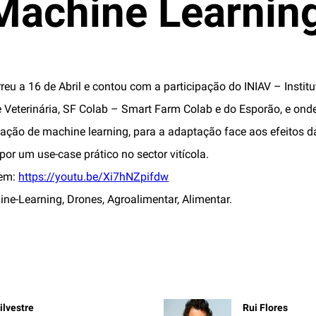
achine Learnin
reu a 16 de Abril e contou com a participação do INIAV – Instit
e Veterinária, SF Colab – Smart Farm Colab e do Esporão, e on
ação de machine learning, para a adaptação face aos efeitos d
 por um use-case prático no sector vitícola.
 em:
https://youtu.be/Xi7hNZpifdw
ne-Learning, Drones, Agroalimentar, Alimentar.
ilvestre
Rui Flores