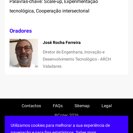
Palavras-chave: Scale-up, Experimentação
tecnológica, Cooperação intersectorial
Oradores
José Rocha Ferreira
Diretor de Engenharia, Inovação e
Desenvolvimento Tecnológico - ARCH
Valadares
Contactos
FAQs
Sitemap
Legal
®Cotec 2026
Utilizamos cookies para melhorar a sua experiência de
navegação e para fins estatísticos.
Saber mais